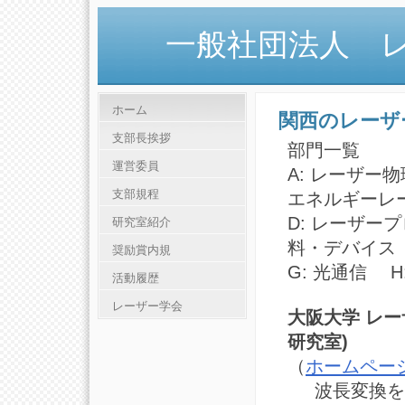
一般社団法人 
ホーム
関西のレーザ
支部長挨拶
部門一覧
運営委員
A: レーザー
支部規程
エネルギーレ
D: レーザー
研究室紹介
料・デバイス
奨励賞内規
G: 光通信 
活動履歴
レーザー学会
大阪大学 レー
研究室)
（
ホームペー
波長変換を